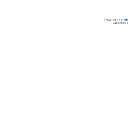
Powered by
php
Japanese tr