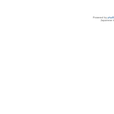
Powered by
php
Japanese tr