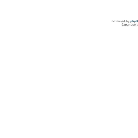
Powered by
php
Japanese tr