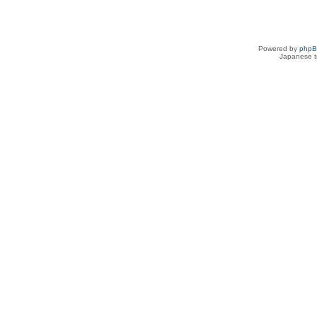
Powered by
php
Japanese tr