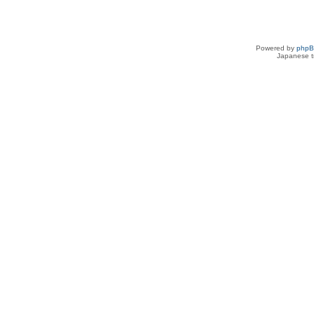
Powered by
php
Japanese tr