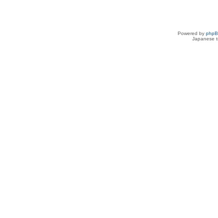
Powered by
php
Japanese tr