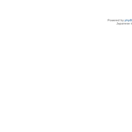
Powered by
php
Japanese tr