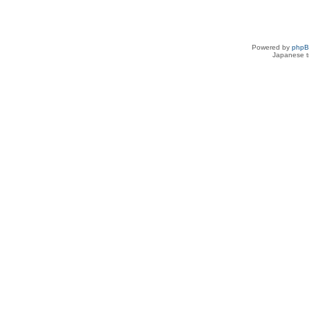
Powered by
php
Japanese tr