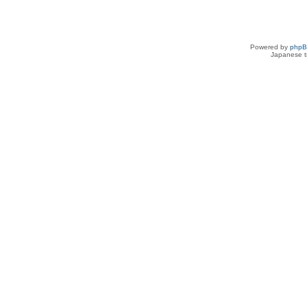
Powered by
php
Japanese tr