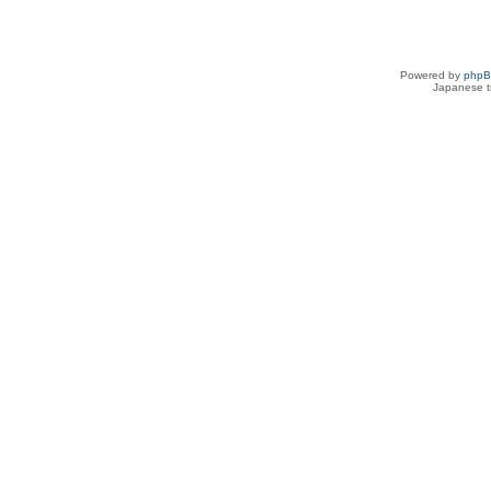
Powered by
php
Japanese tr