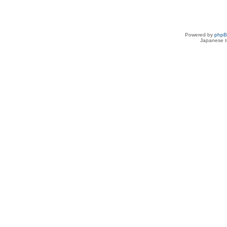
Powered by
php
Japanese tr