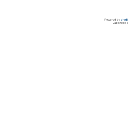
Powered by
php
Japanese tr