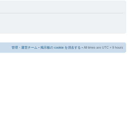
管理・運営チーム
•
掲示板の cookie を消去する
• All times are UTC + 9 hours