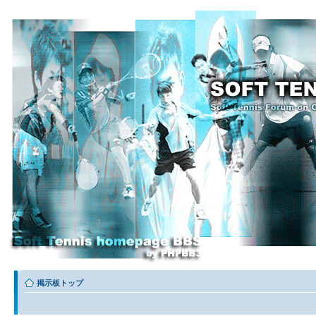
掲示板トップ