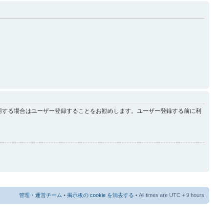
用する場合はユーザー登録することをお勧めします。ユーザー登録する前に利
管理・運営チーム
•
掲示板の cookie を消去する
• All times are UTC + 9 hours