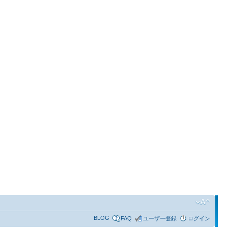
BLOG
FAQ
ユーザー登録
ログイン