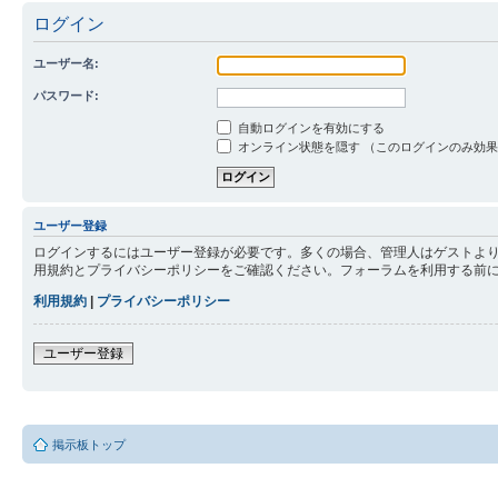
ログイン
ユーザー名:
パスワード:
自動ログインを有効にする
オンライン状態を隠す （このログインのみ効
ユーザー登録
ログインするにはユーザー登録が必要です。多くの場合、管理人はゲストより
用規約とプライバシーポリシーをご確認ください。フォーラムを利用する前
利用規約
|
プライバシーポリシー
ユーザー登録
掲示板トップ