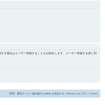
用する場合はユーザー登録することをお勧めします。ユーザー登録する前に利
管理・運営チーム
•
掲示板の cookie を消去する
• All times are UTC + 9 hours