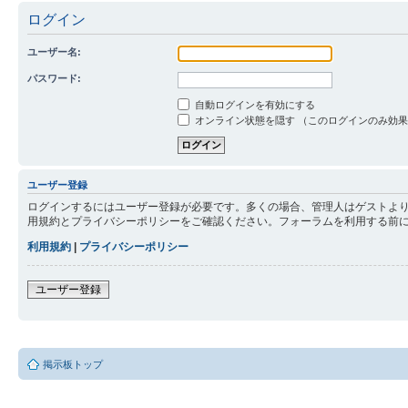
ログイン
ユーザー名:
パスワード:
自動ログインを有効にする
オンライン状態を隠す （このログインのみ効
ユーザー登録
ログインするにはユーザー登録が必要です。多くの場合、管理人はゲストより
用規約とプライバシーポリシーをご確認ください。フォーラムを利用する前
利用規約
|
プライバシーポリシー
ユーザー登録
掲示板トップ