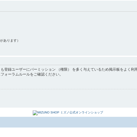
果があります）
も登録ユーザーにパーミッション （権限） を多く与えているため掲示板をよく利
にフォーラムルールをご確認ください。