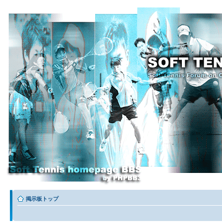
掲示板トップ