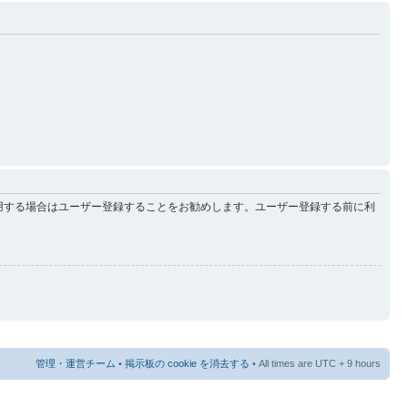
用する場合はユーザー登録することをお勧めします。ユーザー登録する前に利
管理・運営チーム
•
掲示板の cookie を消去する
• All times are UTC + 9 hours