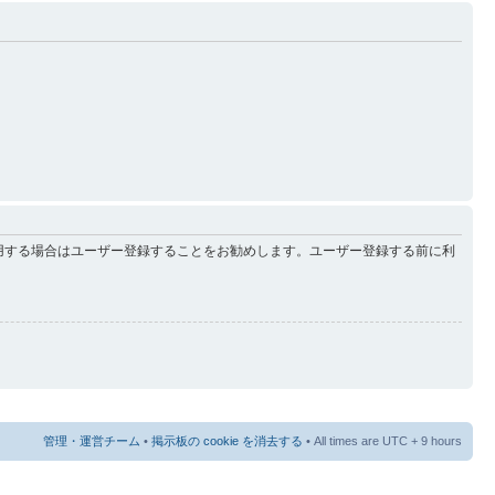
用する場合はユーザー登録することをお勧めします。ユーザー登録する前に利
管理・運営チーム
•
掲示板の cookie を消去する
• All times are UTC + 9 hours