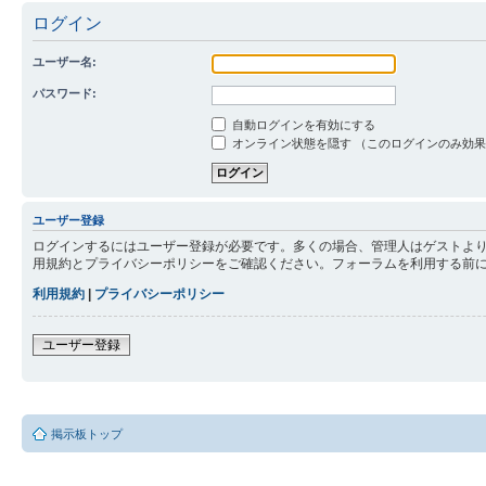
ログイン
ユーザー名:
パスワード:
自動ログインを有効にする
オンライン状態を隠す （このログインのみ効
ユーザー登録
ログインするにはユーザー登録が必要です。多くの場合、管理人はゲストより
用規約とプライバシーポリシーをご確認ください。フォーラムを利用する前
利用規約
|
プライバシーポリシー
ユーザー登録
掲示板トップ