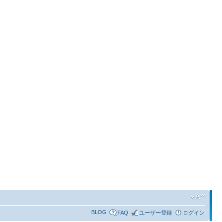
BLOG
FAQ
ユーザー登録
ログイン