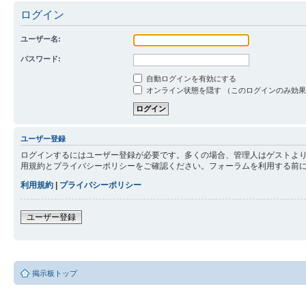
ログイン
ユーザー名:
パスワード:
自動ログインを有効にする
オンライン状態を隠す （このログインのみ効
ユーザー登録
ログインするにはユーザー登録が必要です。多くの場合、管理人はゲストより
用規約とプライバシーポリシーをご確認ください。フォーラムを利用する前
利用規約
|
プライバシーポリシー
ユーザー登録
掲示板トップ