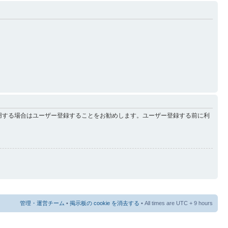
用する場合はユーザー登録することをお勧めします。ユーザー登録する前に利
管理・運営チーム
•
掲示板の cookie を消去する
• All times are UTC + 9 hours