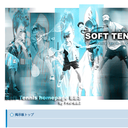
掲示板トップ