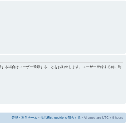
用する場合はユーザー登録することをお勧めします。ユーザー登録する前に利
管理・運営チーム
•
掲示板の cookie を消去する
• All times are UTC + 9 hours