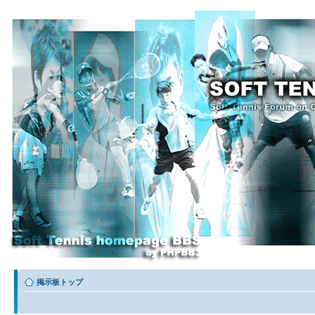
掲示板トップ