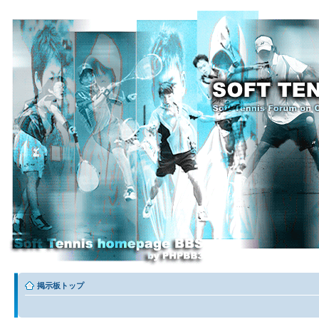
掲示板トップ