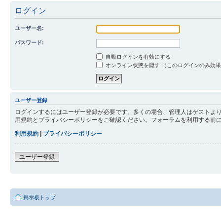
ログイン
ユーザー名:
パスワード:
自動ログインを有効にする
オンライン状態を隠す （このログインのみ効
ユーザー登録
ログインするにはユーザー登録が必要です。多くの場合、管理人はゲストより
用規約とプライバシーポリシーをご確認ください。フォーラムを利用する前
利用規約
|
プライバシーポリシー
ユーザー登録
掲示板トップ