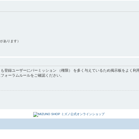
果があります）
も登録ユーザーにパーミッション （権限） を多く与えているため掲示板をよく利
にフォーラムルールをご確認ください。