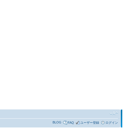
BLOG
FAQ
ユーザー登録
ログイン