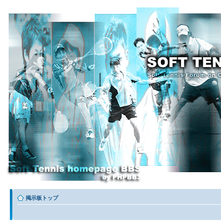
掲示板トップ