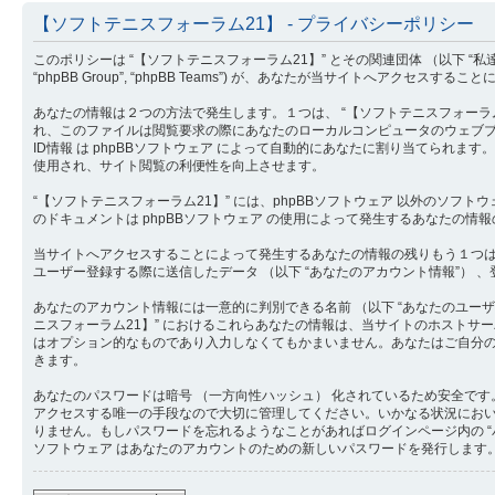
【ソフトテニスフォーラム21】 - プライバシーポリシー
このポリシーは “【ソフトテニスフォーラム21】” とその関連団体 （以下 “私達”, “掲示板”, “
“phpBB Group”, “phpBB Teams”) が、あなたが当サイトへ
あなたの情報は２つの方法で発生します。１つは、 “【ソフトテニスフォーラム21
れ、このファイルは閲覧要求の際にあなたのローカルコンピュータのウェブブラウザにダウンロ
ID情報 は phpBBソフトウェア によって自動的にあなたに割り当てられます。
使用され、サイト閲覧の利便性を向上させます。
“【ソフトテニスフォーラム21】” には、phpBBソフトウェア 以外のソフ
のドキュメントは phpBBソフトウェア の使用によって発生するあなたの
当サイトへアクセスすることによって発生するあなたの情報の残りもう１つは、
ユーザー登録する際に送信したデータ （以下 “あなたのアカウント情報”） 、
あなたのアカウント情報には一意的に判別できる名前 （以下 “あなたのユーザー名
ニスフォーラム21】” におけるこれらあなたの情報は、当サイトのホスト
はオプション的なものであり入力しなくてもかまいません。あなたはご自分の
きます。
あなたのパスワードは暗号 （一方向性ハッシュ） 化されているため安全です
アクセスする唯一の手段なので大切に管理してください。いかなる状況においても “
りません。もしパスワードを忘れるようなことがあればログインページ内の “
ソフトウェア はあなたのアカウントのための新しいパスワードを発行します