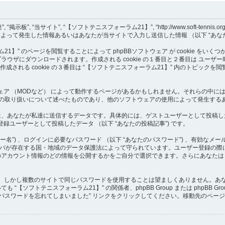
当サイト”, “【ソフトテニスフォーラム21】”, “http://www.soft-tennis.org/php
アクセスすることによって発生した情報あるいはあなたが当サイトで入力し送信した情報 （以下 
】” のページを閲覧することによって phpBBソフトウェア が cookie をいく
ードされます。作成される cookie の１番目と２番目は ユーザーID （以下 “user
作成される cookie の３番目は “【ソフトテニスフォーラム21】” 内のトピックを
トウェア （MODなど） によって動作するページがあるかもしれません。それらの中には
情報の取り扱いについて述べたものであり、他のソフトウェアの使用によって発生す
あなたが私達に送信するデータです。具体的には、ゲストユーザーとして投稿したデータ
登録ユーザーとして投稿したデータ （以下 “あなたの投稿記事”) です。
”) 、ログインに必要なパスワード （以下 “あなたのパスワード”) 、有効なメール
サーバが存在する国・地域のデータ保護法によって守られています。ユーザー登録の
アカウント情報のどの情報を公開するかをご自分で選択できます。さらにあなたは p
。しかし複数のサイトで同じパスワードを使用することは望ましくありません。あなた
【ソフトテニスフォーラム21】” の関係者、phpBB Group または phpBB
パスワードを忘れてしまいました” リンクをクリックしてください。移動先のページ
。