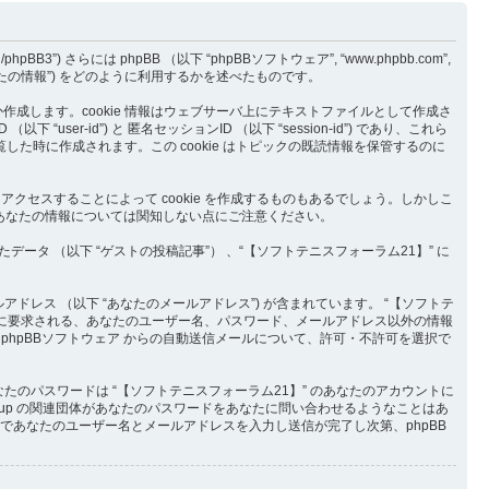
BB3”) さらには phpBB （以下 “phpBBソフトウェア”, “www.phpbb.com”,
“あなたの情報”) をどのように利用するかを述べたものです。
つか作成します。cookie 情報はウェブサーバ上にテキストファイルとして作成さ
-id”) と 匿名セッションID （以下 “session-id”) であり、これら
閲覧した時に作成されます。この cookie はトピックの既読情報を保管するのに
アクセスすることによって cookie を作成するものもあるでしょう。しかしこ
るあなたの情報については関知しない点にご注意ください。
 （以下 “ゲストの投稿記事”） 、“【ソフトテニスフォーラム21】” に
アドレス （以下 “あなたのメールアドレス”) が含まれています。 “【ソフトテ
際に要求される、あなたのユーザー名、パスワード、メールアドレス以外の情報
hpBBソフトウェア からの自動送信メールについて、許可・不許可を選択で
のパスワードは “【ソフトテニスフォーラム21】” のあなたのアカウントに
 Group の関連団体があなたのパスワードをあなたに問い合わせるようなことはあ
であなたのユーザー名とメールアドレスを入力し送信が完了し次第、phpBB