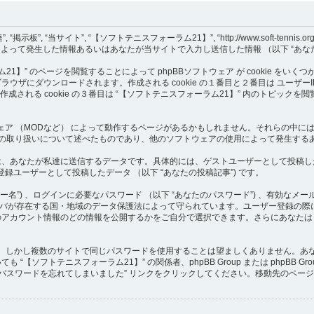
当サイト”, “【ソフトテニスフォーラム21】”, “http://www.soft-tennis.org/php
アクセスすることによって発生した情報あるいはあなたが当サイトで入力し送信した情報 （以下 
】” のページを閲覧することによって phpBBソフトウェア が cookie をいく
ードされます。作成される cookie の１番目と２番目は ユーザーID （以下 “user
作成される cookie の３番目は “【ソフトテニスフォーラム21】” 内のトピックを
トウェア （MODなど） によって動作するページがあるかもしれません。それらの中には
情報の取り扱いについて述べたものであり、他のソフトウェアの使用によって発生す
あなたが私達に送信するデータです。具体的には、ゲストユーザーとして投稿したデータ
登録ユーザーとして投稿したデータ （以下 “あなたの投稿記事”) です。
”) 、ログインに必要なパスワード （以下 “あなたのパスワード”) 、有効なメール
サーバが存在する国・地域のデータ保護法によって守られています。ユーザー登録の
アカウント情報のどの情報を公開するかをご自分で選択できます。さらにあなたは p
。しかし複数のサイトで同じパスワードを使用することは望ましくありません。あなた
【ソフトテニスフォーラム21】” の関係者、phpBB Group または phpBB
パスワードを忘れてしまいました” リンクをクリックしてください。移動先のページ
。