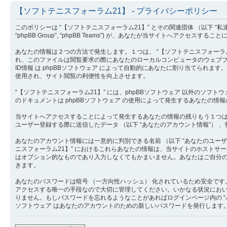
【ソフトテニスフォーラム21】 - プライバシーポリシー
このポリシーは “【ソフトテニスフォーラム21】” とその関連団体 （以下 “私達”, “掲示板”, “
“phpBB Group”, “phpBB Teams”) が、あなたが当サイトへ
あなたの情報は２つの方法で発生します。１つは、 “【ソフトテニスフォーラム21
れ、このファイルは閲覧要求の際にあなたのローカルコンピュータのウェブブラウザにダウンロ
ID情報 は phpBBソフトウェア によって自動的にあなたに割り当てられます。
使用され、サイト閲覧の利便性を向上させます。
“【ソフトテニスフォーラム21】” には、phpBBソフトウェア 以外のソフ
のドキュメントは phpBBソフトウェア の使用によって発生するあなたの
当サイトへアクセスすることによって発生するあなたの情報の残りもう１つは、
ユーザー登録する際に送信したデータ （以下 “あなたのアカウント情報”） 、
あなたのアカウント情報には一意的に判別できる名前 （以下 “あなたのユーザー名
ニスフォーラム21】” におけるこれらあなたの情報は、当サイトのホスト
はオプション的なものであり入力しなくてもかまいません。あなたはご自分の
きます。
あなたのパスワードは暗号 （一方向性ハッシュ） 化されているため安全です
アクセスする唯一の手段なので大切に管理してください。いかなる状況においても “
りません。もしパスワードを忘れるようなことがあればログインページ内の “
ソフトウェア はあなたのアカウントのための新しいパスワードを発行します