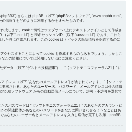
BB3”) さらには phpBB （以下 “phpBBソフトウェア”, “www.phpbb.com”,
“あなたの情報”) をどのように利用するかを述べたものです。
つか作成します。cookie 情報はウェブサーバ上にテキストファイルとして作成さ
-id”) と 匿名セッションID （以下 “session-id”) であり、これら
閲覧した時に作成されます。この cookie はトピックの既読情報を保管するのに
アクセスすることによって cookie を作成するものもあるでしょう。しかしこ
るあなたの情報については関知しない点にご注意ください。
 （以下 “ゲストの投稿記事”） 、“【ソフトテニスフォーラム21】” に
アドレス （以下 “あなたのメールアドレス”) が含まれています。 “【ソフトテ
際に要求される、あなたのユーザー名、パスワード、メールアドレス以外の情報
hpBBソフトウェア からの自動送信メールについて、許可・不許可を選択で
のパスワードは “【ソフトテニスフォーラム21】” のあなたのアカウントに
 Group の関連団体があなたのパスワードをあなたに問い合わせるようなことはあ
であなたのユーザー名とメールアドレスを入力し送信が完了し次第、phpBB