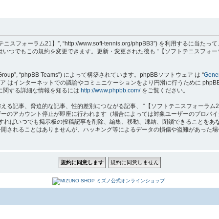
フトテニスフォーラム21】”, “http://www.soft-tennis.org/phpBB3”
達はいつでもこの規約を変更できます。更新・変更された後も “【ソフトテニスフォー
B Group”, “phpBB Teams”) によって構築されています。phpBBソフトウェア は “
Gener
はインターネットでの議論やコミュニケーションをより円滑に行うために phpBB Grou
 に関する詳細な情報を知るには
http://www.phpbb.com/
をご覧ください。
る記事、脅迫的な記事、性的差別につながる記事、 “【ソフトテニスフォーラム2
ザーのアカウント停止が即座に行われます（場合によっては対象ユーザーのプロバイ
要と判断すればいつでも掲示板の投稿記事を削除、編集、移動、凍結、閉鎖できること
れることはありませんが、ハッキング等によるデータの損傷や盗難があった場合、 “