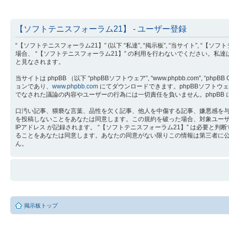
【ソフトテニスフォーラム21】 - ユーザー登録
“【ソフトテニスフォーラム21】” (以下 “私達”, “掲示板”, “当サイト”, “【ソ
場合、 “【ソフトテニスフォーラム21】” の利用を行わないでください。私
と見なされます。
当サイトは phpBB （以下 “phpBBソフトウェア”, “www.phpbb.com”, “phpB
ョンであり、
www.phpbb.com
にてダウンロードできます。phpBBソフトウェア 
でなされた議論の内容やユーザーの行為には一切責任を負いません。phpBB
口汚い記事、猥褻な言葉、品性を欠く記事、他人を中傷する記事、嫌悪感を与え
を投稿しないことをあなたは同意します。この規約を破った場合、対象ユー
IPアドレス が記録されます。 “【ソフトテニスフォーラム21】” は必
ることをあなたは同意します。あなたの同意がない限りこの情報は第三者に公開さ
ん。
掲示板トップ