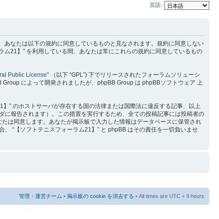
言語:
) を利用するに当たって、あなたは以下の規約に同意しているものと見なされます。規約に同意しない
ラム21】” を利用している間、あなたは常にこれらの規約に同意しているもの
al Public License
” （以下 “GPL”) 下でリリースされたフォーラムソリューシ
p によって開発されましたが、phpBB Group は phpBBソフトウェア 上
1】” のホストサーバが存在する国の法律または国際法に違反する記事、以上
ダに報告されます）。この措置を実行するため、全ての投稿記事には投稿者の
をあなたは同意します。あなたが掲示板で入力した情報はデータベースに保管され
【ソフトテニスフォーラム21】” と phpBB はその責任を一切負いませ
管理・運営チーム
•
掲示板の cookie を消去する
• All times are UTC + 9 hours