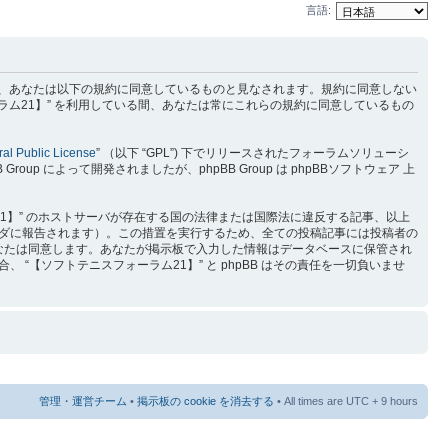
言語:
) を利用するに当たって、あなたは以下の規約に同意しているものと見なされます。規約に同意しない
ラム21】” を利用している間、あなたは常にこれらの規約に同意しているもの
al Public License
” （以下 “GPL”) 下でリリースされたフォーラムソリューシ
p によって開発されましたが、phpBB Group は phpBBソフトウェア 上
1】” のホストサーバが存在する国の法律または国際法に違反する記事、以上
ダに報告されます）。この措置を実行するため、全ての投稿記事には投稿者の
をあなたは同意します。あなたが掲示板で入力した情報はデータベースに保管され
【ソフトテニスフォーラム21】” と phpBB はその責任を一切負いませ
管理・運営チーム
•
掲示板の cookie を消去する
• All times are UTC + 9 hours