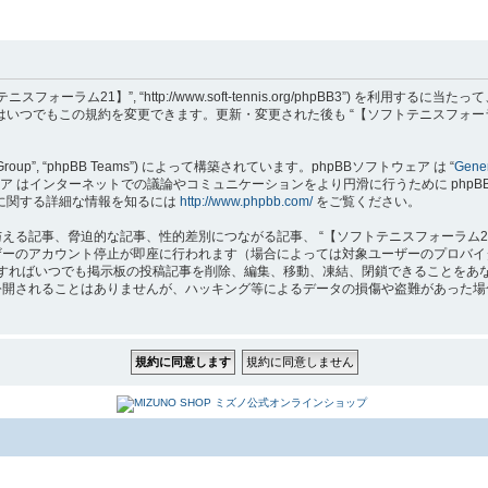
フトテニスフォーラム21】”, “http://www.soft-tennis.org/phpBB3”
達はいつでもこの規約を変更できます。更新・変更された後も “【ソフトテニスフォー
B Group”, “phpBB Teams”) によって構築されています。phpBBソフトウェア は “
Gener
はインターネットでの議論やコミュニケーションをより円滑に行うために phpBB Grou
 に関する詳細な情報を知るには
http://www.phpbb.com/
をご覧ください。
る記事、脅迫的な記事、性的差別につながる記事、 “【ソフトテニスフォーラム2
ザーのアカウント停止が即座に行われます（場合によっては対象ユーザーのプロバイ
要と判断すればいつでも掲示板の投稿記事を削除、編集、移動、凍結、閉鎖できること
れることはありませんが、ハッキング等によるデータの損傷や盗難があった場合、 “