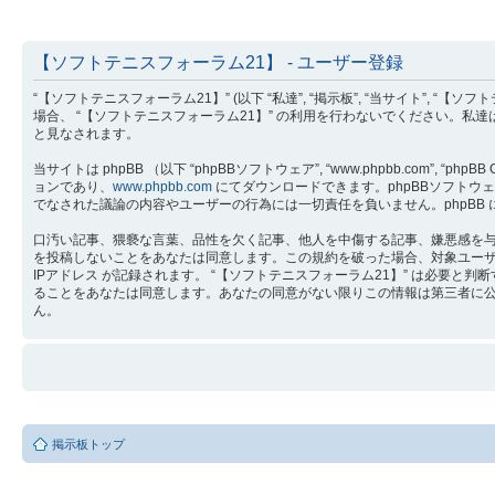
【ソフトテニスフォーラム21】 - ユーザー登録
“【ソフトテニスフォーラム21】” (以下 “私達”, “掲示板”, “当サイト”, “【ソ
場合、 “【ソフトテニスフォーラム21】” の利用を行わないでください。私
と見なされます。
当サイトは phpBB （以下 “phpBBソフトウェア”, “www.phpbb.com”, “phpB
ョンであり、
www.phpbb.com
にてダウンロードできます。phpBBソフトウェア 
でなされた議論の内容やユーザーの行為には一切責任を負いません。phpBB
口汚い記事、猥褻な言葉、品性を欠く記事、他人を中傷する記事、嫌悪感を与え
を投稿しないことをあなたは同意します。この規約を破った場合、対象ユー
IPアドレス が記録されます。 “【ソフトテニスフォーラム21】” は必
ることをあなたは同意します。あなたの同意がない限りこの情報は第三者に公開さ
ん。
掲示板トップ