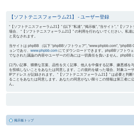
【ソフトテニスフォーラム21】 - ユーザー登録
“【ソフトテニスフォーラム21】” (以下 “私達”, “掲示板”, “当サイト”, “【ソ
場合、 “【ソフトテニスフォーラム21】” の利用を行わないでください。私
と見なされます。
当サイトは phpBB （以下 “phpBBソフトウェア”, “www.phpbb.com”, “phpB
ョンであり、
www.phpbb.com
にてダウンロードできます。phpBBソフトウェア 
でなされた議論の内容やユーザーの行為には一切責任を負いません。phpBB
口汚い記事、猥褻な言葉、品性を欠く記事、他人を中傷する記事、嫌悪感を与え
を投稿しないことをあなたは同意します。この規約を破った場合、対象ユー
IPアドレス が記録されます。 “【ソフトテニスフォーラム21】” は必
ることをあなたは同意します。あなたの同意がない限りこの情報は第三者に公開さ
ん。
掲示板トップ