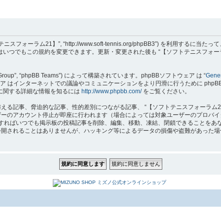
フトテニスフォーラム21】”, “http://www.soft-tennis.org/phpBB3”
達はいつでもこの規約を変更できます。更新・変更された後も “【ソフトテニスフォー
B Group”, “phpBB Teams”) によって構築されています。phpBBソフトウェア は “
Gener
はインターネットでの議論やコミュニケーションをより円滑に行うために phpBB Grou
 に関する詳細な情報を知るには
http://www.phpbb.com/
をご覧ください。
る記事、脅迫的な記事、性的差別につながる記事、 “【ソフトテニスフォーラム2
ザーのアカウント停止が即座に行われます（場合によっては対象ユーザーのプロバイ
要と判断すればいつでも掲示板の投稿記事を削除、編集、移動、凍結、閉鎖できること
れることはありませんが、ハッキング等によるデータの損傷や盗難があった場合、 “