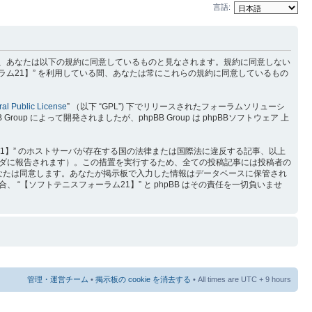
言語:
) を利用するに当たって、あなたは以下の規約に同意しているものと見なされます。規約に同意しない
ラム21】” を利用している間、あなたは常にこれらの規約に同意しているもの
al Public License
” （以下 “GPL”) 下でリリースされたフォーラムソリューシ
p によって開発されましたが、phpBB Group は phpBBソフトウェア 上
1】” のホストサーバが存在する国の法律または国際法に違反する記事、以上
ダに報告されます）。この措置を実行するため、全ての投稿記事には投稿者の
をあなたは同意します。あなたが掲示板で入力した情報はデータベースに保管され
【ソフトテニスフォーラム21】” と phpBB はその責任を一切負いませ
管理・運営チーム
•
掲示板の cookie を消去する
• All times are UTC + 9 hours