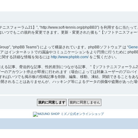
フトテニスフォーラム21】”, “http://www.soft-tennis.org/phpBB3”
達はいつでもこの規約を変更できます。更新・変更された後も “【ソフトテニスフォー
B Group”, “phpBB Teams”) によって構築されています。phpBBソフトウェア は “
Gener
はインターネットでの議論やコミュニケーションをより円滑に行うために phpBB Grou
 に関する詳細な情報を知るには
http://www.phpbb.com/
をご覧ください。
る記事、脅迫的な記事、性的差別につながる記事、 “【ソフトテニスフォーラム2
ザーのアカウント停止が即座に行われます（場合によっては対象ユーザーのプロバイ
要と判断すればいつでも掲示板の投稿記事を削除、編集、移動、凍結、閉鎖できること
れることはありませんが、ハッキング等によるデータの損傷や盗難があった場合、 “