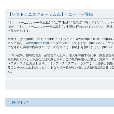
【ソフトテニスフォーラム21】 - ユーザー登録
“【ソフトテニスフォーラム21】” (以下 “私達”, “掲示板”, “当サイト”, “【ソ
場合、 “【ソフトテニスフォーラム21】” の利用を行わないでください。私
と見なされます。
当サイトは phpBB （以下 “phpBBソフトウェア”, “www.phpbb.com”, “phpB
ョンであり、
www.phpbb.com
にてダウンロードできます。phpBBソフトウェア 
でなされた議論の内容やユーザーの行為には一切責任を負いません。phpBB
口汚い記事、猥褻な言葉、品性を欠く記事、他人を中傷する記事、嫌悪感を与え
を投稿しないことをあなたは同意します。この規約を破った場合、対象ユー
IPアドレス が記録されます。 “【ソフトテニスフォーラム21】” は必
ることをあなたは同意します。あなたの同意がない限りこの情報は第三者に公開さ
ん。
掲示板トップ