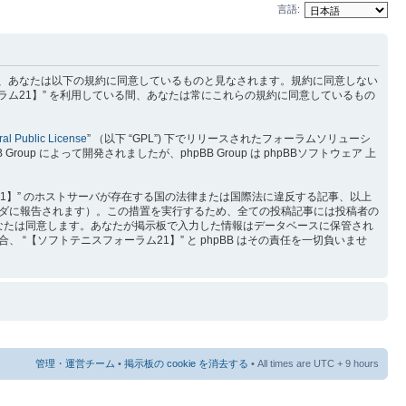
言語:
) を利用するに当たって、あなたは以下の規約に同意しているものと見なされます。規約に同意しない
ラム21】” を利用している間、あなたは常にこれらの規約に同意しているもの
al Public License
” （以下 “GPL”) 下でリリースされたフォーラムソリューシ
p によって開発されましたが、phpBB Group は phpBBソフトウェア 上
1】” のホストサーバが存在する国の法律または国際法に違反する記事、以上
ダに報告されます）。この措置を実行するため、全ての投稿記事には投稿者の
をあなたは同意します。あなたが掲示板で入力した情報はデータベースに保管され
【ソフトテニスフォーラム21】” と phpBB はその責任を一切負いませ
管理・運営チーム
•
掲示板の cookie を消去する
• All times are UTC + 9 hours