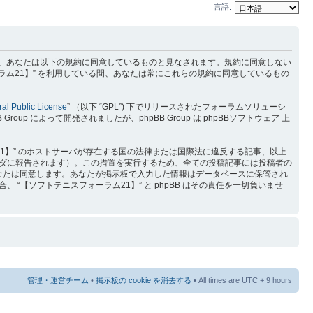
言語:
) を利用するに当たって、あなたは以下の規約に同意しているものと見なされます。規約に同意しない
ラム21】” を利用している間、あなたは常にこれらの規約に同意しているもの
al Public License
” （以下 “GPL”) 下でリリースされたフォーラムソリューシ
p によって開発されましたが、phpBB Group は phpBBソフトウェア 上
1】” のホストサーバが存在する国の法律または国際法に違反する記事、以上
ダに報告されます）。この措置を実行するため、全ての投稿記事には投稿者の
をあなたは同意します。あなたが掲示板で入力した情報はデータベースに保管され
【ソフトテニスフォーラム21】” と phpBB はその責任を一切負いませ
管理・運営チーム
•
掲示板の cookie を消去する
• All times are UTC + 9 hours