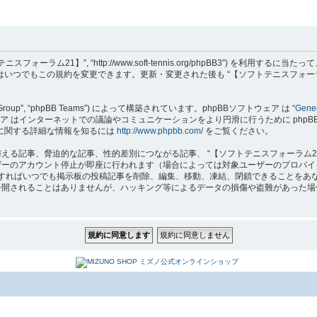
フトテニスフォーラム21】”, “http://www.soft-tennis.org/phpBB3”
達はいつでもこの規約を変更できます。更新・変更された後も “【ソフトテニスフォー
B Group”, “phpBB Teams”) によって構築されています。phpBBソフトウェア は “
Gener
はインターネットでの議論やコミュニケーションをより円滑に行うために phpBB Grou
 に関する詳細な情報を知るには
http://www.phpbb.com/
をご覧ください。
る記事、脅迫的な記事、性的差別につながる記事、 “【ソフトテニスフォーラム2
ザーのアカウント停止が即座に行われます（場合によっては対象ユーザーのプロバイ
要と判断すればいつでも掲示板の投稿記事を削除、編集、移動、凍結、閉鎖できること
れることはありませんが、ハッキング等によるデータの損傷や盗難があった場合、 “