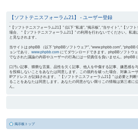
【ソフトテニスフォーラム21】 - ユーザー登録
“【ソフトテニスフォーラム21】” (以下 “私達”, “掲示板”, “当サイト”, “【ソ
場合、 “【ソフトテニスフォーラム21】” の利用を行わないでください。私
と見なされます。
当サイトは phpBB （以下 “phpBBソフトウェア”, “www.phpbb.com”, “phpB
ョンであり、
www.phpbb.com
にてダウンロードできます。phpBBソフトウェア 
でなされた議論の内容やユーザーの行為には一切責任を負いません。phpBB
口汚い記事、猥褻な言葉、品性を欠く記事、他人を中傷する記事、嫌悪感を与え
を投稿しないことをあなたは同意します。この規約を破った場合、対象ユー
IPアドレス が記録されます。 “【ソフトテニスフォーラム21】” は必
ることをあなたは同意します。あなたの同意がない限りこの情報は第三者に公開さ
ん。
掲示板トップ