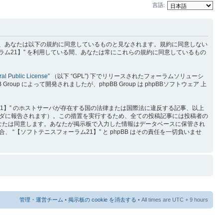
言語:
) を利用するに当たって、あなたは以下の規約に同意しているものと見なされます。規約に同意しない
ラム21】” を利用している間、あなたは常にこれらの規約に同意しているもの
al Public License
” （以下 “GPL”) 下でリリースされたフォーラムソリューシ
p によって開発されましたが、phpBB Group は phpBBソフトウェア 上
1】” のホストサーバが存在する国の法律または国際法に違反する記事、以上
ダに報告されます）。この措置を実行するため、全ての投稿記事には投稿者の
をあなたは同意します。あなたが掲示板で入力した情報はデータベースに保管され
【ソフトテニスフォーラム21】” と phpBB はその責任を一切負いませ
管理・運営チーム
•
掲示板の cookie を消去する
• All times are UTC + 9 hours