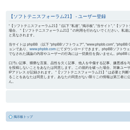
【ソフトテニスフォーラム21】 - ユーザー登録
“【ソフトテニスフォーラム21】” (以下 “私達”, “掲示板”, “当サイト”, “【ソ
場合、 “【ソフトテニスフォーラム21】” の利用を行わないでください。私
と見なされます。
当サイトは phpBB （以下 “phpBBソフトウェア”, “www.phpbb.com”, “phpB
ョンであり、
www.phpbb.com
にてダウンロードできます。phpBBソフトウェア 
でなされた議論の内容やユーザーの行為には一切責任を負いません。phpBB
口汚い記事、猥褻な言葉、品性を欠く記事、他人を中傷する記事、嫌悪感を与え
を投稿しないことをあなたは同意します。この規約を破った場合、対象ユー
IPアドレス が記録されます。 “【ソフトテニスフォーラム21】” は必
ることをあなたは同意します。あなたの同意がない限りこの情報は第三者に公開さ
ん。
掲示板トップ