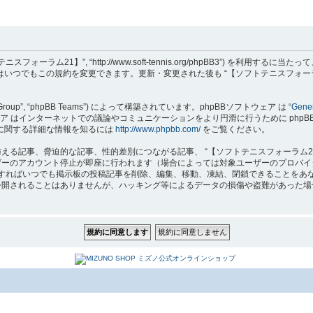
フトテニスフォーラム21】”, “http://www.soft-tennis.org/phpBB3”
達はいつでもこの規約を変更できます。更新・変更された後も “【ソフトテニスフォー
B Group”, “phpBB Teams”) によって構築されています。phpBBソフトウェア は “
Gener
はインターネットでの議論やコミュニケーションをより円滑に行うために phpBB Grou
 に関する詳細な情報を知るには
http://www.phpbb.com/
をご覧ください。
る記事、脅迫的な記事、性的差別につながる記事、 “【ソフトテニスフォーラム2
ザーのアカウント停止が即座に行われます（場合によっては対象ユーザーのプロバイ
要と判断すればいつでも掲示板の投稿記事を削除、編集、移動、凍結、閉鎖できること
れることはありませんが、ハッキング等によるデータの損傷や盗難があった場合、 “