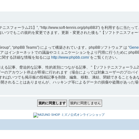
フトテニスフォーラム21】”, “http://www.soft-tennis.org/phpBB3”
達はいつでもこの規約を変更できます。更新・変更された後も “【ソフトテニスフォー
B Group”, “phpBB Teams”) によって構築されています。phpBBソフトウェア は “
Gener
はインターネットでの議論やコミュニケーションをより円滑に行うために phpBB Grou
 に関する詳細な情報を知るには
http://www.phpbb.com/
をご覧ください。
る記事、脅迫的な記事、性的差別につながる記事、 “【ソフトテニスフォーラム2
ザーのアカウント停止が即座に行われます（場合によっては対象ユーザーのプロバイ
要と判断すればいつでも掲示板の投稿記事を削除、編集、移動、凍結、閉鎖できること
れることはありませんが、ハッキング等によるデータの損傷や盗難があった場合、 “