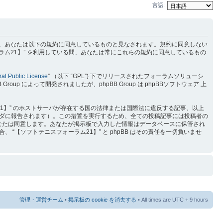
言語:
) を利用するに当たって、あなたは以下の規約に同意しているものと見なされます。規約に同意しない
ラム21】” を利用している間、あなたは常にこれらの規約に同意しているもの
al Public License
” （以下 “GPL”) 下でリリースされたフォーラムソリューシ
p によって開発されましたが、phpBB Group は phpBBソフトウェア 上
1】” のホストサーバが存在する国の法律または国際法に違反する記事、以上
ダに報告されます）。この措置を実行するため、全ての投稿記事には投稿者の
をあなたは同意します。あなたが掲示板で入力した情報はデータベースに保管され
【ソフトテニスフォーラム21】” と phpBB はその責任を一切負いませ
管理・運営チーム
•
掲示板の cookie を消去する
• All times are UTC + 9 hours