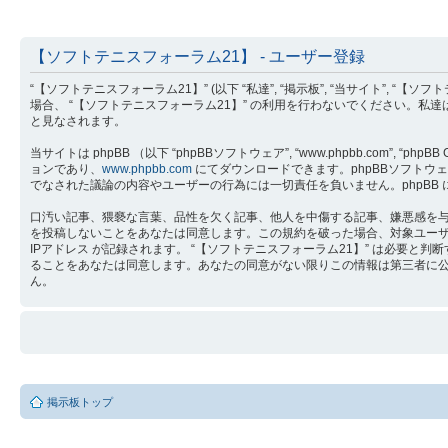
【ソフトテニスフォーラム21】 - ユーザー登録
“【ソフトテニスフォーラム21】” (以下 “私達”, “掲示板”, “当サイト”, “【ソ
場合、 “【ソフトテニスフォーラム21】” の利用を行わないでください。私
と見なされます。
当サイトは phpBB （以下 “phpBBソフトウェア”, “www.phpbb.com”, “phpB
ョンであり、
www.phpbb.com
にてダウンロードできます。phpBBソフトウェア 
でなされた議論の内容やユーザーの行為には一切責任を負いません。phpBB
口汚い記事、猥褻な言葉、品性を欠く記事、他人を中傷する記事、嫌悪感を与え
を投稿しないことをあなたは同意します。この規約を破った場合、対象ユー
IPアドレス が記録されます。 “【ソフトテニスフォーラム21】” は必
ることをあなたは同意します。あなたの同意がない限りこの情報は第三者に公開さ
ん。
掲示板トップ