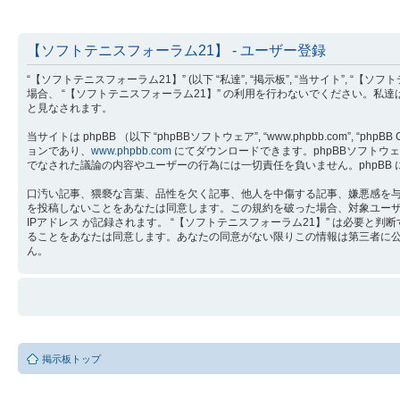
【ソフトテニスフォーラム21】 - ユーザー登録
“【ソフトテニスフォーラム21】” (以下 “私達”, “掲示板”, “当サイト”, “【ソ
場合、 “【ソフトテニスフォーラム21】” の利用を行わないでください。私
と見なされます。
当サイトは phpBB （以下 “phpBBソフトウェア”, “www.phpbb.com”, “phpB
ョンであり、
www.phpbb.com
にてダウンロードできます。phpBBソフトウェア 
でなされた議論の内容やユーザーの行為には一切責任を負いません。phpBB
口汚い記事、猥褻な言葉、品性を欠く記事、他人を中傷する記事、嫌悪感を与え
を投稿しないことをあなたは同意します。この規約を破った場合、対象ユー
IPアドレス が記録されます。 “【ソフトテニスフォーラム21】” は必
ることをあなたは同意します。あなたの同意がない限りこの情報は第三者に公開さ
ん。
掲示板トップ