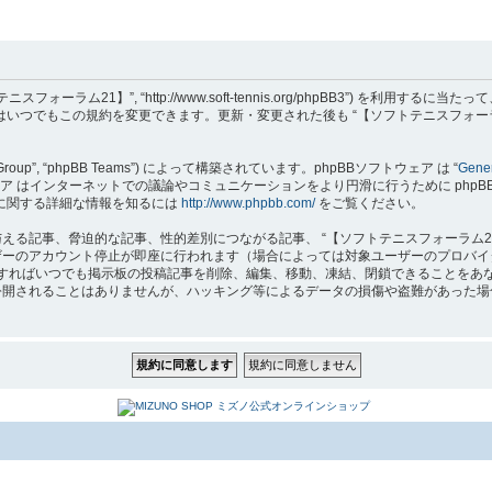
フトテニスフォーラム21】”, “http://www.soft-tennis.org/phpBB3”
達はいつでもこの規約を変更できます。更新・変更された後も “【ソフトテニスフォー
B Group”, “phpBB Teams”) によって構築されています。phpBBソフトウェア は “
Gener
はインターネットでの議論やコミュニケーションをより円滑に行うために phpBB Grou
 に関する詳細な情報を知るには
http://www.phpbb.com/
をご覧ください。
る記事、脅迫的な記事、性的差別につながる記事、 “【ソフトテニスフォーラム2
ザーのアカウント停止が即座に行われます（場合によっては対象ユーザーのプロバイ
要と判断すればいつでも掲示板の投稿記事を削除、編集、移動、凍結、閉鎖できること
れることはありませんが、ハッキング等によるデータの損傷や盗難があった場合、 “