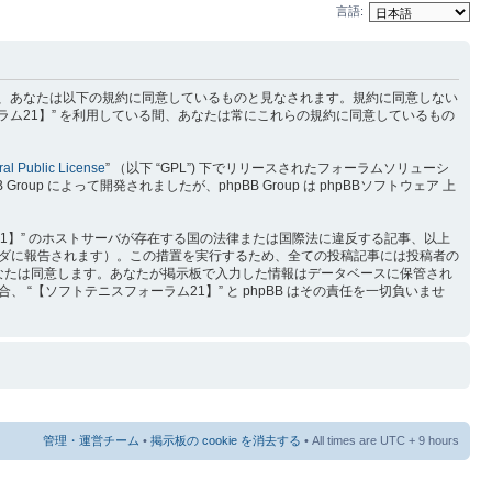
言語:
) を利用するに当たって、あなたは以下の規約に同意しているものと見なされます。規約に同意しない
ラム21】” を利用している間、あなたは常にこれらの規約に同意しているもの
al Public License
” （以下 “GPL”) 下でリリースされたフォーラムソリューシ
p によって開発されましたが、phpBB Group は phpBBソフトウェア 上
1】” のホストサーバが存在する国の法律または国際法に違反する記事、以上
ダに報告されます）。この措置を実行するため、全ての投稿記事には投稿者の
をあなたは同意します。あなたが掲示板で入力した情報はデータベースに保管され
【ソフトテニスフォーラム21】” と phpBB はその責任を一切負いませ
管理・運営チーム
•
掲示板の cookie を消去する
• All times are UTC + 9 hours