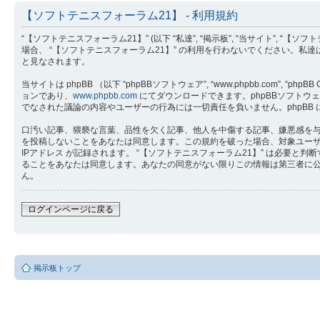
【ソフトテニスフォーラム21】 - 利用規約
“【ソフトテニスフォーラム21】” (以下 “私達”, “掲示板”, “当サイト”, “【ソ
場合、 “【ソフトテニスフォーラム21】” の利用を行わないでください。私
と見なされます。
当サイトは phpBB （以下 “phpBBソフトウェア”, “www.phpbb.com”, “phpB
ョンであり、
www.phpbb.com
にてダウンロードできます。phpBBソフトウェア 
でなされた議論の内容やユーザーの行為には一切責任を負いません。phpBB
口汚い記事、猥褻な言葉、品性を欠く記事、他人を中傷する記事、嫌悪感を与え
を投稿しないことをあなたは同意します。この規約を破った場合、対象ユー
IPアドレス が記録されます。 “【ソフトテニスフォーラム21】” は必
ることをあなたは同意します。あなたの同意がない限りこの情報は第三者に公開さ
ん。
ログインページに戻る
掲示板トップ