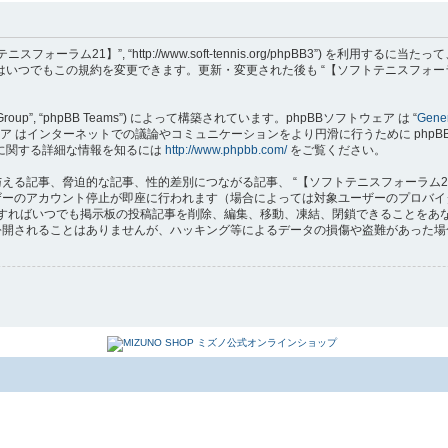
フトテニスフォーラム21】”, “http://www.soft-tennis.org/phpBB3”
達はいつでもこの規約を変更できます。更新・変更された後も “【ソフトテニスフォー
B Group”, “phpBB Teams”) によって構築されています。phpBBソフトウェア は “
Gener
はインターネットでの議論やコミュニケーションをより円滑に行うために phpBB Grou
 に関する詳細な情報を知るには
http://www.phpbb.com/
をご覧ください。
る記事、脅迫的な記事、性的差別につながる記事、 “【ソフトテニスフォーラム2
ザーのアカウント停止が即座に行われます（場合によっては対象ユーザーのプロバイ
要と判断すればいつでも掲示板の投稿記事を削除、編集、移動、凍結、閉鎖できること
れることはありませんが、ハッキング等によるデータの損傷や盗難があった場合、 “