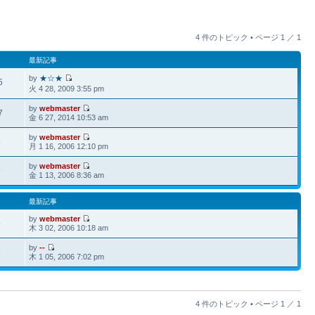
4 件のトピック • ページ
1
／
1
最新記事
by
★☆★
5
火 4 28, 2009 3:55 pm
by
webmaster
7
金 6 27, 2014 10:53 am
by
webmaster
5
月 1 16, 2006 12:10 pm
by
webmaster
9
金 1 13, 2006 8:36 am
最新記事
by
webmaster
9
木 3 02, 2006 10:18 am
by
--
8
木 1 05, 2006 7:02 pm
4 件のトピック • ページ
1
／
1