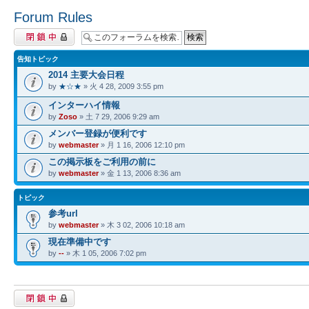
Forum Rules
閉鎖中フォーラム
告知トピック
2014 主要大会日程
by
★☆★
» 火 4 28, 2009 3:55 pm
インターハイ情報
by
Zoso
» 土 7 29, 2006 9:29 am
メンバー登録が便利です
by
webmaster
» 月 1 16, 2006 12:10 pm
この掲示板をご利用の前に
by
webmaster
» 金 1 13, 2006 8:36 am
トピック
参考url
by
webmaster
» 木 3 02, 2006 10:18 am
現在準備中です
by
--
» 木 1 05, 2006 7:02 pm
閉鎖中フォーラム