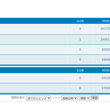
返信数
閲覧数
0
26175
1
24481
0
2002
0
1904
返信数
閲覧数
0
6313
0
1702
期間内表示:
ソート