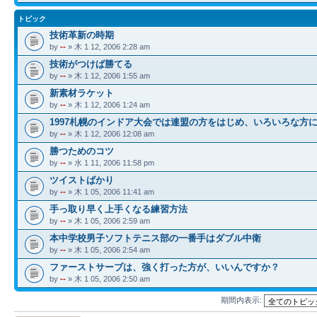
トピック
技術革新の時期
by
--
» 木 1 12, 2006 2:28 am
技術がつけば勝てる
by
--
» 木 1 12, 2006 1:55 am
新素材ラケット
by
--
» 木 1 12, 2006 1:24 am
1997札幌のインドア大会では連盟の方をはじめ、いろいろな方
by
--
» 木 1 12, 2006 12:08 am
勝つためのコツ
by
--
» 水 1 11, 2006 11:58 pm
ツイストばかり
by
--
» 木 1 05, 2006 11:41 am
手っ取り早く上手くなる練習方法
by
--
» 木 1 05, 2006 2:59 am
本中学校男子ソフトテニス部の一番手はダブル中衛
by
--
» 木 1 05, 2006 2:54 am
ファーストサーブは、強く打った方が、いいんですか？
by
--
» 木 1 05, 2006 2:50 am
期間内表示: