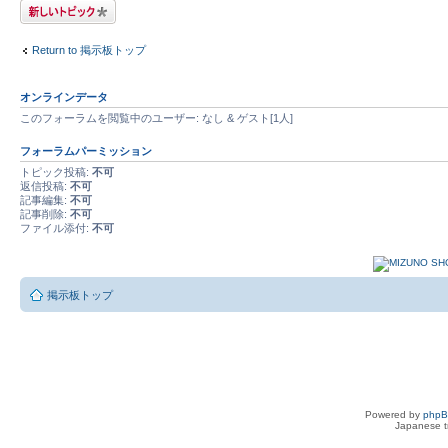
トピックを投稿す
る
Return to 掲示板トップ
オンラインデータ
このフォーラムを閲覧中のユーザー: なし & ゲスト[1人]
フォーラムパーミッション
トピック投稿:
不可
返信投稿:
不可
記事編集:
不可
記事削除:
不可
ファイル添付:
不可
掲示板トップ
Powered by
php
Japanese tr