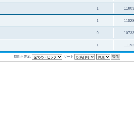
1
1180
1
1182
0
1073
1
1119
期間内表示:
ソート