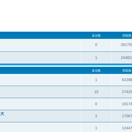
返信数
閲覧数
0
26175
1
24482
返信数
閲覧数
1
6229
10
2742
0
1017
に大
2
1706
1
1244