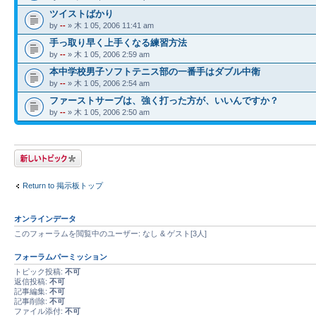
ツイストばかり
by
--
» 木 1 05, 2006 11:41 am
手っ取り早く上手くなる練習方法
by
--
» 木 1 05, 2006 2:59 am
本中学校男子ソフトテニス部の一番手はダブル中衛
by
--
» 木 1 05, 2006 2:54 am
ファーストサーブは、強く打った方が、いいんですか？
by
--
» 木 1 05, 2006 2:50 am
トピックを投稿す
る
Return to 掲示板トップ
オンラインデータ
このフォーラムを閲覧中のユーザー: なし & ゲスト[3人]
フォーラムパーミッション
トピック投稿:
不可
返信投稿:
不可
記事編集:
不可
記事削除:
不可
ファイル添付:
不可