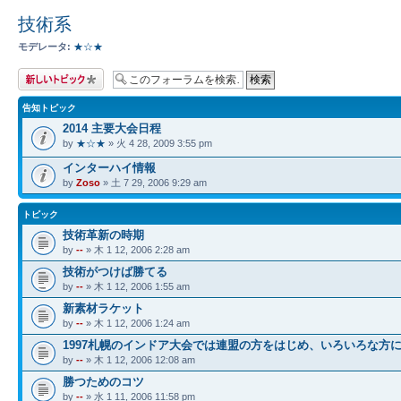
技術系
モデレータ:
★☆★
トピックを投稿す
る
告知トピック
2014 主要大会日程
by
★☆★
» 火 4 28, 2009 3:55 pm
インターハイ情報
by
Zoso
» 土 7 29, 2006 9:29 am
トピック
技術革新の時期
by
--
» 木 1 12, 2006 2:28 am
技術がつけば勝てる
by
--
» 木 1 12, 2006 1:55 am
新素材ラケット
by
--
» 木 1 12, 2006 1:24 am
1997札幌のインドア大会では連盟の方をはじめ、いろいろな方
by
--
» 木 1 12, 2006 12:08 am
勝つためのコツ
by
--
» 水 1 11, 2006 11:58 pm