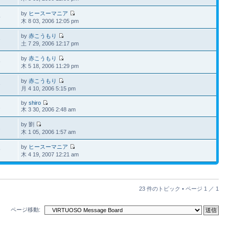
by
ヒースーマニア
4
木 8 03, 2006 12:05 pm
by
赤こうもり
3
土 7 29, 2006 12:17 pm
by
赤こうもり
5
木 5 18, 2006 11:29 pm
by
赤こうもり
3
月 4 10, 2006 5:15 pm
by
shiro
1
木 3 30, 2006 2:48 am
by 劉
1
木 1 05, 2006 1:57 am
by
ヒースーマニア
9
木 4 19, 2007 12:21 am
23 件のトピック • ページ
1
／
1
ページ移動: