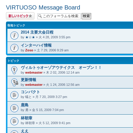
VIRTUOSO Message Board
トピックを投稿す
る
告知トピック
2014 主要大会日程
by
★☆★
» 火 4 28, 2009 3:55 pm
インターハイ情報
by
Zoso
» 土 7 29, 2006 9:29 am
トピック
ヴィルトゥオーゾアウテイクス オープン！！
by
webmaster
» 木 2 02, 2006 12:14 am
更新情報
by
webmaster
» 火 1 24, 2006 12:56 am
コンパクト
by 蟻と » 月 7 20, 2009 3:27 pm
鹿島
by 勇 » 金 5 15, 2009 7:04 pm
林朝章
by 林朝章 » 火 5 12, 2009 9:41 pm
ええ