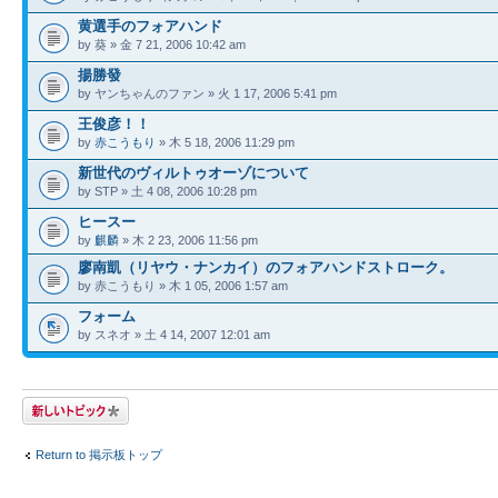
黄選手のフォアハンド
by 葵 » 金 7 21, 2006 10:42 am
揚勝發
by ヤンちゃんのファン » 火 1 17, 2006 5:41 pm
王俊彦！！
by
赤こうもり
» 木 5 18, 2006 11:29 pm
新世代のヴィルトゥオーゾについて
by STP » 土 4 08, 2006 10:28 pm
ヒースー
by
麒麟
» 木 2 23, 2006 11:56 pm
廖南凱（リヤウ・ナンカイ）のフォアハンドストローク。
by 赤こうもり » 木 1 05, 2006 1:57 am
フォーム
by スネオ » 土 4 14, 2007 12:01 am
トピックを投稿す
る
Return to 掲示板トップ