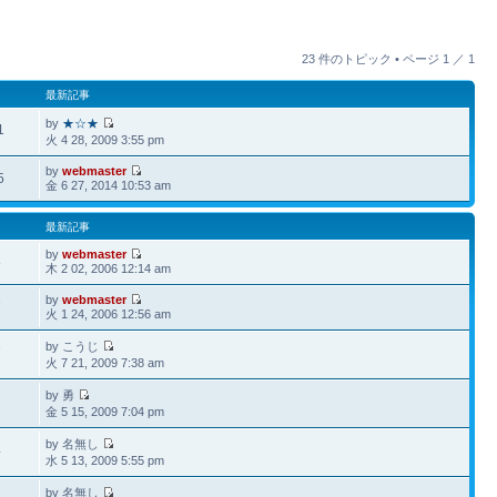
23 件のトピック • ページ
1
／
1
最新記事
by
★☆★
1
火 4 28, 2009 3:55 pm
by
webmaster
5
金 6 27, 2014 10:53 am
最新記事
by
webmaster
8
木 2 02, 2006 12:14 am
by
webmaster
7
火 1 24, 2006 12:56 am
by こうじ
7
火 7 21, 2009 7:38 am
by 勇
金 5 15, 2009 7:04 pm
by 名無し
4
水 5 13, 2009 5:55 pm
by 名無し