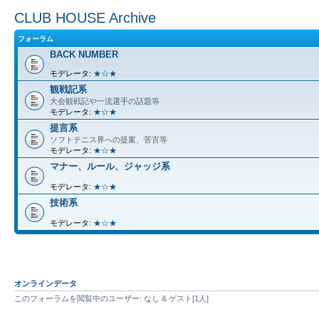
CLUB HOUSE Archive
フォーラム
BACK NUMBER
モデレータ:
★☆★
観戦記系
大会観戦記や一流選手の話題等
モデレータ:
★☆★
提言系
ソフトテニス界への提案、苦言等
モデレータ:
★☆★
マナー、ルール、ジャッジ系
モデレータ:
★☆★
技術系
モデレータ:
★☆★
オンラインデータ
このフォーラムを閲覧中のユーザー: なし & ゲスト[1人]