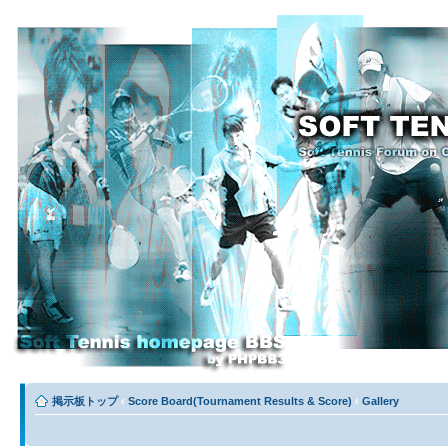
掲示板トップ
‹
Score Board(Tournament Results & Score)
‹
Gallery