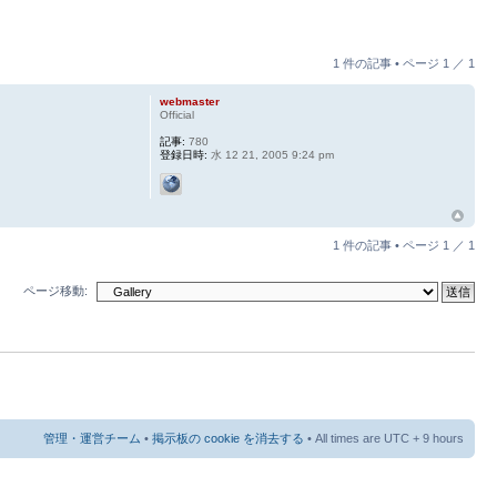
1 件の記事 • ページ
1
／
1
webmaster
Official
記事:
780
登録日時:
水 12 21, 2005 9:24 pm
1 件の記事 • ページ
1
／
1
ページ移動:
管理・運営チーム
•
掲示板の cookie を消去する
• All times are UTC + 9 hours