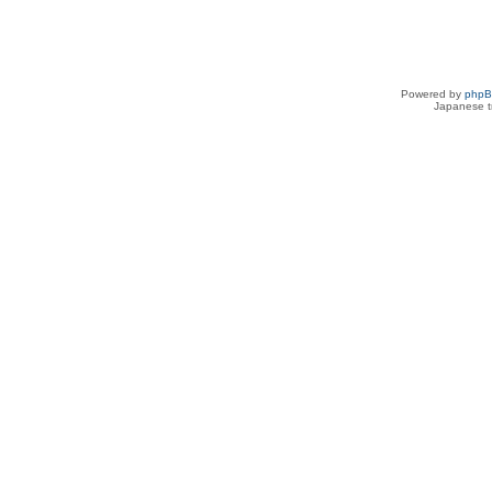
Powered by
php
Japanese tr