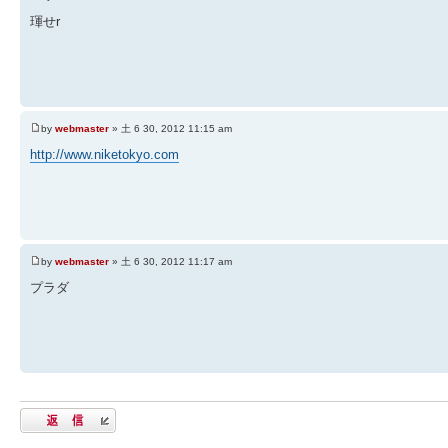
琿せr
by
webmaster
» 土 6 30, 2012 11:15 am
http://www.niketokyo.com
by
webmaster
» 土 6 30, 2012 11:17 am
プラダ
返信する