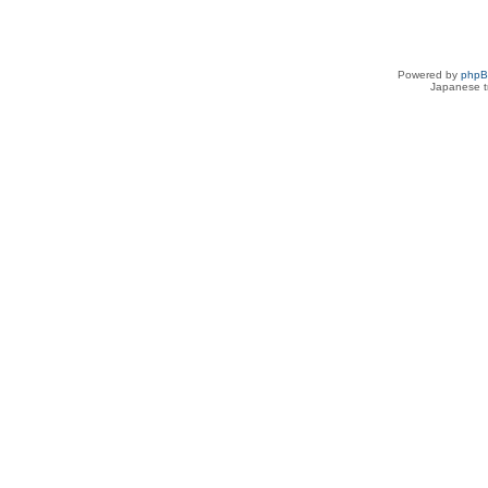
Powered by
php
Japanese tr